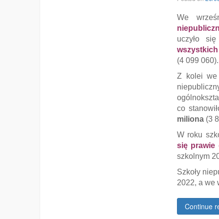
We wrześ
niepublicz
uczyło si
wszystkic
(4 099 060).
Z kolei we
niepublic
ogólnoksz
co stanowi
miliona
(3 8
W roku szk
się prawie
szkolnym 2
Szkoły niep
2022, a we 
Continue r