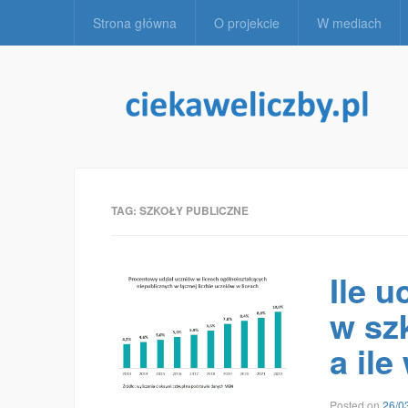
Strona główna
O projekcie
W mediach
TAG:
SZKOŁY PUBLICZNE
Ile u
w sz
a il
Posted on
26/0