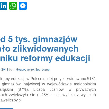
cebook
Twitter
LinkedIn
WhatsApp
Messenger
l
,
d 5 tys. gimnazjów
ało zlikwidowanych
niku reformy edukacji
12/04/2018
4/2018
by
in
Gospodarcze
,
Społeczne
formy edukacji w Polsce do tej pory zlikwidowano 5181
h gimnazjów, najwięcej w województwie małopolskim
śląskim (87%). Liczba uczniów w prywatnych
ach zwiększyła się o 48% – tak wynika z wyliczeń
kaweliczby.pl