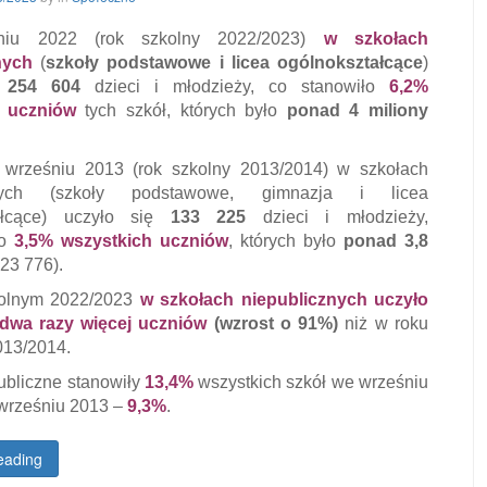
niu 2022 (rok szkolny 2022/2023)
w szkołach
nych
(
szkoły podstawowe i licea ogólnokształcące
)
ę
254 604
dzieci i młodzieży, co stanowiło
6,2%
h uczniów
tych szkół, których było
ponad 4 miliony
 wrześniu 2013 (rok szkolny 2013/2014) w szkołach
znych (szkoły podstawowe, gimnazja i licea
tałcące) uczyło się
133 225
dzieci i młodzieży,
ło
3,5% wszystkich uczniów
, których było
ponad 3,8
23 776).
olnym 2022/2023
w szkołach niepublicznych uczyło
 dwa razy więcej uczniów
(wzrost o 91%)
niż w roku
013/2014.
ubliczne stanowiły
13,4%
wszystkich szkół we wrześniu
wrześniu 2013 –
9,3%
.
eading