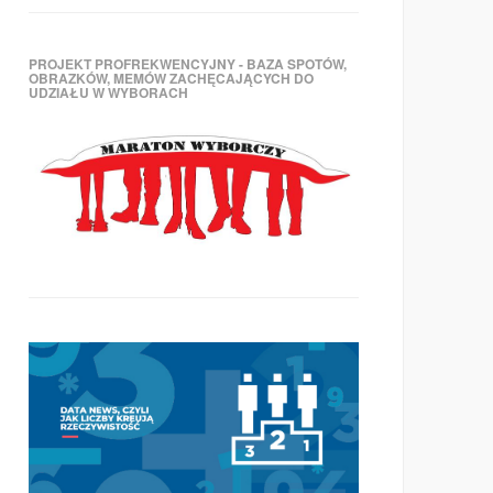
PROJEKT PROFREKWENCYJNY - BAZA SPOTÓW,
OBRAZKÓW, MEMÓW ZACHĘCAJĄCYCH DO
UDZIAŁU W WYBORACH