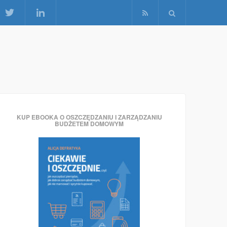
KUP EBOOKA O OSZCZĘDZANIU I ZARZĄDZANIU
BUDŻETEM DOMOWYM