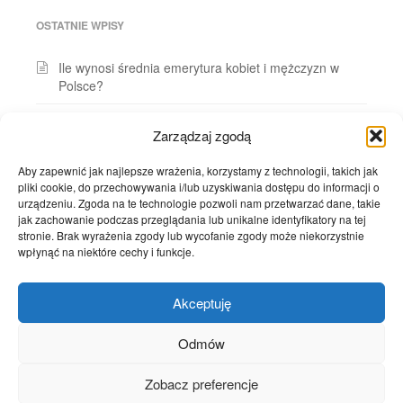
OSTATNIE WPISY
Ile wynosi średnia emerytura kobiet i mężczyzn w
Polsce?
Ile osób w Polsce posiada prywatne ubezpieczenia
Zarządzaj zgodą
zdrowotne?
Aby zapewnić jak najlepsze wrażenia, korzystamy z technologii, takich jak
Ile dzieci rodzi się w Polsce ze związków
pliki cookie, do przechowywania i/lub uzyskiwania dostępu do informacji o
pozamałżeńskich?
urządzeniu. Zgoda na te technologie pozwoli nam przetwarzać dane, takie
jak zachowanie podczas przeglądania lub unikalne identyfikatory na tej
Ilu emerytów pracuje?
stronie. Brak wyrażenia zgody lub wycofanie zgody może niekorzystnie
wpłynąć na niektóre cechy i funkcje.
Jak realnie (po uwzględnieniu inflacji) zmieniały się
przeciętne miesięczne wynagrodzenia w Polsce?
Akceptuję
Odmów
Copyright © 2026 by
ciekaweliczby.pl
. Theme:
Express
by YoArts.
Zobacz preferencje
Proudly powered by WordPress