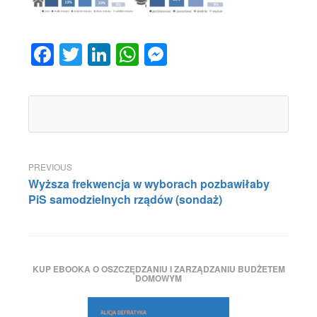
Facebook
Twitter
LinkedIn
WhatsApp
Messenger
Nawigacja
Wyższa frekwencja w wyborach pozbawiłaby
wpisu
PiS samodzielnych rządów (sondaż)
KUP EBOOKA O OSZCZĘDZANIU I ZARZĄDZANIU BUDŻETEM
DOMOWYM