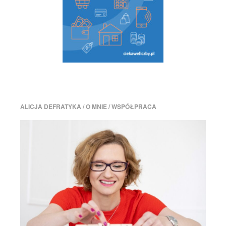
pobyt
stały
,
uchodźcy
,
Urząd
do
Spraw
Cudzoziemców
ALICJA DEFRATYKA / O MNIE / WSPÓŁPRACA