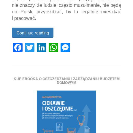
nie znaczy, że ludzie, często muzułmanie, nie będą
do Polski przyjeżdżać, by tu legalnie mieszkać
i pracować.
Continue reading
Facebook
Twitter
LinkedIn
WhatsApp
Messenger
Tagged
ciekaweliczby.pl
,
dane
,
ile
KUP EBOOKA O OSZCZĘDZANIU I ZARZĄDZANIU BUDŻETEM
osób
DOMOWYM
otrzymało
pozwolenie
na
pobyt
stały
i
czasowy
,
muzułmanie
,
poby
czasowy
,