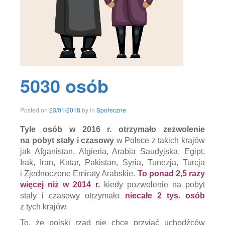
5030 osób
24/01/2018
Posted on
23/01/2018
by
in
Społeczne
Tyle osób w 2016 r. otrzymało zezwolenie
na pobyt stały i czasowy
w Polsce z takich krajów
jak Afganistan, Algieria, Arabia Saudyjska, Egipt,
Irak, Iran, Katar, Pakistan, Syria, Tunezja, Turcja
i Zjednoczone Emiraty Arabskie.
To ponad 2,5 razy
więcej niż w 2014 r.
kiedy pozwolenie na pobyt
stały i czasowy otrzymało
niecałe 2 tys. osób
z tych krajów.
To, że polski rząd nie chce przyjąć uchodźców