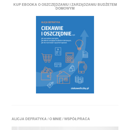
KUP EBOOKA O OSZCZĘDZANIU I ZARZĄDZANIU BUDŻETEM
DOMOWYM
ALICJA DEFRATYKA / O MNIE / WSPÓŁPRACA