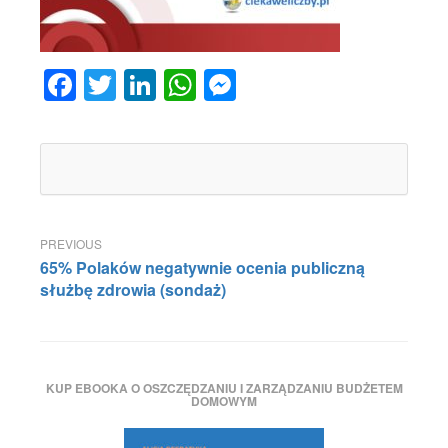
Facebook
Twitter
LinkedIn
WhatsApp
Messenger
Nawigacja
65% Polaków negatywnie ocenia publiczną
wpisu
służbę zdrowia (sondaż)
KUP EBOOKA O OSZCZĘDZANIU I ZARZĄDZANIU BUDŻETEM
DOMOWYM