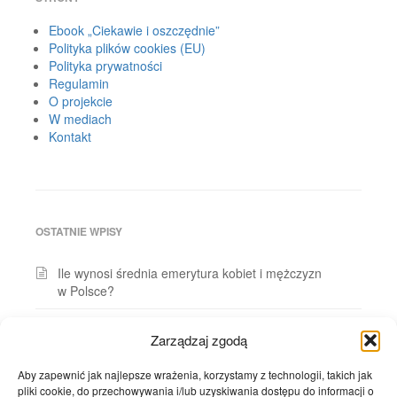
Ebook „Ciekawie i oszczędnie”
Polityka plików cookies (EU)
Polityka prywatności
Regulamin
O projekcie
W mediach
Kontakt
OSTATNIE WPISY
Ile wynosi średnia emerytura kobiet i mężczyzn
w Polsce?
Ile osób w Polsce posiada prywatne ubezpieczenia
Zarządzaj zgodą
zdrowotne?
Aby zapewnić jak najlepsze wrażenia, korzystamy z technologii, takich jak
Ile dzieci rodzi się w Polsce ze związków
pliki cookie, do przechowywania i/lub uzyskiwania dostępu do informacji o