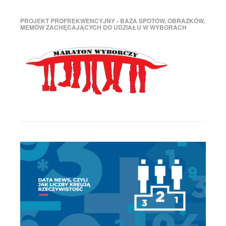
PROJEKT PROFREKWENCYJNY - BAZA SPOTÓW, OBRAZKÓW,
MEMÓW ZACHĘCAJĄCYCH DO UDZIAŁU W WYBORACH