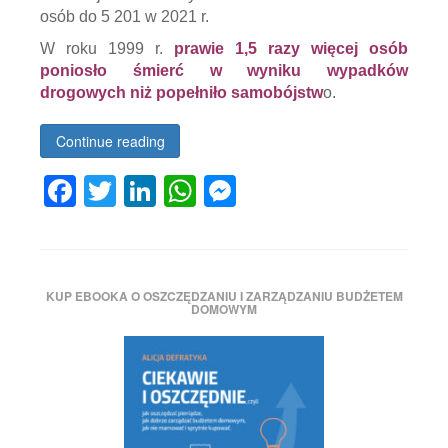
osób do 5 201 w 2021 r.
niż
ginie
W roku 1999 r.
prawie 1,5 razy więcej osób
w
wypadkach
poniosło śmierć w wyniku wypadków
drogowych
,
drogowych niż popełniło samobójstw
o.
wypadki
drogowe
,
zamachy
Continue reading
samobójcze
Facebook
Twitter
LinkedIn
WhatsApp
Messenger
Tagged
ciekawe
liczby
,
ciekaweliczby
,
KUP EBOOKA O OSZCZĘDZANIU I ZARZĄDZANIU BUDŻETEM
ciekaweliczby.pl
,
DOMOWYM
dane
,
fakty
,
ile
osób
ginie
w
wypadkach
drogowych
,