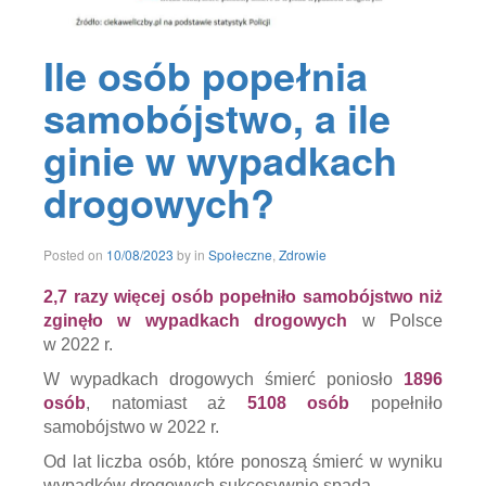
Ile osób popełnia
samobójstwo, a ile
ginie w wypadkach
drogowych?
Posted on
10/08/2023
by
in
Społeczne
,
Zdrowie
2,7 razy więcej osób popełniło samobójstwo niż
zginęło w wypadkach drogowych
w Polsce
w 2022 r.
W wypadkach drogowych śmierć poniosło
1896
osób
, natomiast aż
5108
osób
popełniło
samobójstwo w 2022 r.
Od lat liczba osób, które ponoszą śmierć w wyniku
wypadków drogowych sukcesywnie spada.