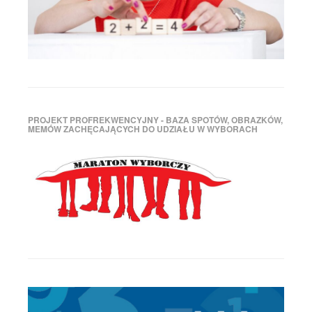
w
Polsce
,
stan
psychiatrii
,
statystyki
Policji
,
statystyki
policyjne
,
wypadki
drogowe
,
PROJEKT PROFREKWENCYJNY - BAZA SPOTÓW, OBRAZKÓW,
MEMÓW ZACHĘCAJĄCYCH DO UDZIAŁU W WYBORACH
zamachy
samobójcze