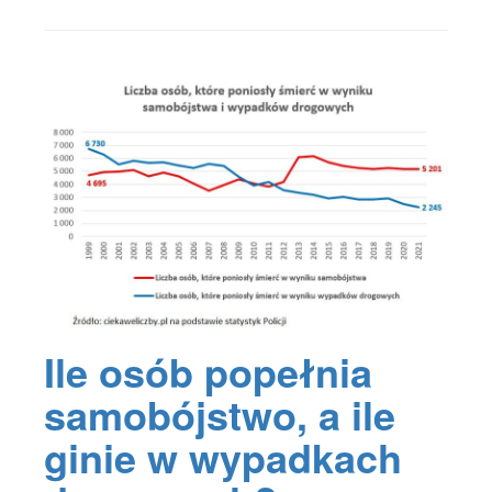
ciekawe
liczby
,
ciekaweliczby
,
ciekaweliczby.pl
,
dane
,
dane
Policji
,
fakty
,
ile
osób
ginie
w
wypadkach
drogowych
,
ile
osób
ponosi
śmierć
w
Ile osób popełnia
wyniku
wypadków
samobójstwo, a ile
drogowych
,
ile
ginie w wypadkach
osób
popełnia
samobójstwa