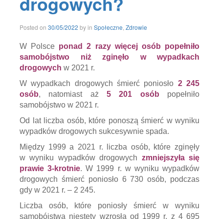
drogowych?
w
Polsce
,
ile
30/05/2022
Posted on
30/05/2022
by
in
Społeczne
,
Zdrowie
osób
popełnia
samobójstwo
,
W Polsce
ponad 2 razy więcej osób popełniło
niepokojące
samobójstwo niż zginęło w wypadkach
dane
,
drogowych
w 2021 r.
policja
,
problem
W wypadkach drogowych śmierć poniosło
2 245
społeczny
,
osób
, natomiast aż
5 201 osób
popełniło
próby
samobójcze
,
samobójstwo w 2021 r.
samobójstwa
,
samobójstwa
Od lat liczba osób, które ponoszą śmierć w wyniku
w
wypadków drogowych sukcesywnie spada.
Polsce
,
stan
Między 1999 a 2021 r. liczba osób, które zginęły
psychiatrii
,
w wyniku wypadków drogowych
zmniejszyła się
statystyki
prawie 3-krotnie
. W 1999 r. w wyniku wypadków
Policji
,
statystyki
drogowych śmierć poniosło 6 730 osób, podczas
policyjne
,
gdy w 2021 r. – 2 245.
więcej
osób
Liczba osób, które poniosły śmierć w wyniku
popełnia
samobójstwa niestety wzrosła od 1999 r. z 4 695
samobójstwo