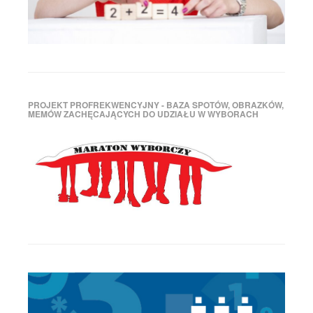
pozycja
międzynarodowa
,
pozycja
międzynarodowa
Polski
,
Prawo
i
Sprawiedliwość
,
rządy
PROJEKT PROFREKWENCYJNY - BAZA SPOTÓW, OBRAZKÓW,
MEMÓW ZACHĘCAJĄCYCH DO UDZIAŁU W WYBORACH
PiS
,
rządy
PO-
PSL
,
sondaż
,
sondaż
wyborczy
,
wybory
samorządowe
,
wybory
samorządowe
sondaż