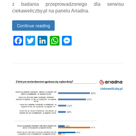
z badania przeprowadzonego dla serwisu
ciekaweliczby.pl na panelu Ariadna.
Continue reading
Facebook
Twitter
LinkedIn
WhatsApp
Messenger
Tagged
Alicja
Defratyka
,
ariadna
,
badanie
na
panelu
Ariadna
,
badanie
opinii
,
badanie
opinii
społecznej
,
ciekawe
liczby
,
ciekaweliczby
,
ciekaweliczby.pl
,