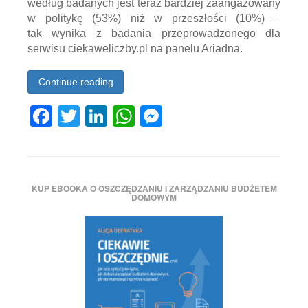
według badanych jest teraz bardziej zaangażowany
nienawiści
,
w politykę (53%) niż w przeszłości (10%) –
Nowoczesna
,
obrażenie
,
tak wynika z badania przeprowadzonego dla
panel
serwisu ciekaweliczby.pl na panelu Ariadna.
Ariadna
,
Partia
Zieloni
,
Continue reading
PiS
,
PO
,
Facebook
Twitter
LinkedIn
WhatsApp
Messenger
PO-
PSL
,
podziały
Tagged
między
Alicja
Polakami
,
Defratyka
,
podziały
ariadna
,
społeczne
,
KUP EBOOKA O OSZCZĘDZANIU I ZARZĄDZANIU BUDŻETEM
badanie
Polskie
DOMOWYM
opinii
Stronnictwo
społecznej
,
Ludowe
,
ciekawe
pomawienie
,
liczby
,
Prawo
ciekaweliczby
,
i
ciekaweliczby.pl
,
Sprawiedliwość
,
duma
przyzwolenie
narodowa
,
władzy
duma
na