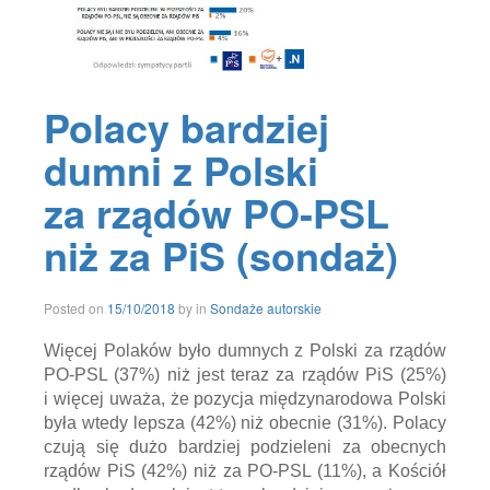
czy
Polacy
są
życzliwi
,
czy
Polacy bardziej
Polska
jest
podzielona
,
dumni z Polski
czy
władza
za rządów PO-PSL
posługuje
się
niż za PiS (sondaż)
fake
newsami
,
fake
news
,
15/10/2018
Posted on
15/10/2018
by
in
Sondaże autorskie
fake
newsy
,
Więcej Polaków było dumnych z Polski za rządów
hejt
,
Inicjatywa
PO-PSL (37%) niż jest teraz za rządów PiS (25%)
Polska
,
i więcej uważa, że pozycja międzynarodowa Polski
klamstwa
,
była wtedy lepsza (42%) niż obecnie (31%). Polacy
Koalicja
Obywatelska
,
czują się dużo bardziej podzieleni za obecnych
lewica
,
rządów PiS (42%) niż za PO-PSL (11%), a Kościół
mowa