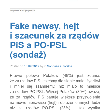
Fake newsy, hejt
i szacunek za rządów
PiS a PO-PSL
(sondaż)
10/09/2019
Posted on
10/09/2019
by
in
Sondaże autorskie
Prawie połowa Polaków (48%) jest zdania,
że za rządów PiS jesteśmy dla siebie mniej życzliwi
i mniej się szanujemy, niż miało to miejsce
za rządów PO-PSL. Więcej Polaków (39%) uważa,
że za rządów PiS panuje większe przyzwolenie
na mowę nienawiści (hejt) i obrażenie innych ludzi
niż za rządów PO-PSL (23%) – tak wynika