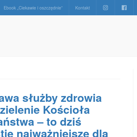
Ebook „Ciekawie i oszczędnie”
Kontakt
awa służby zdrowia
dzielenie Kościoła
aństwa – to dziś
tie najważniejsze dla