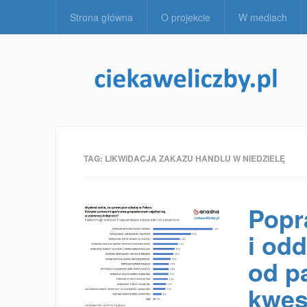
Strona główna
O projekcie
W mediach
TAG:
LIKWIDACJA ZAKAZU HANDLU W NIEDZIELĘ
Popr
i od
od p
kwes