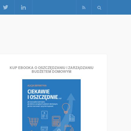
KUP EBOOKA O OSZCZĘDZANIU I ZARZĄDZANIU
BUDŻETEM DOMOWYM