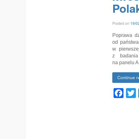
Pola
Posted on
19/0
Poprawa dz
od państwa 
w pierwsze
z badania
na panelu A
Continue r
Fa
Tagged
aktywizacja
zawodowa
osób
niepracujących
,
Alicja
Defratyka
,