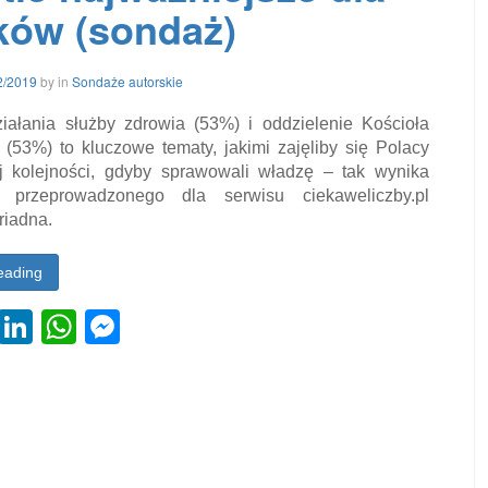
ków (sondaż)
19/02/2019
2/2019
by
in
Sondaże autorskie
iałania służby zdrowia (53%) i oddzielenie Kościoła
(53%) to kluczowe tematy, jakimi zajęliby się Polacy
j kolejności, gdyby sprawowali władzę – tak wynika
 przeprowadzonego dla serwisu ciekaweliczby.pl
riadna.
eading
cebook
Twitter
LinkedIn
WhatsApp
Messenger