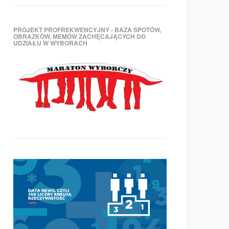
PROJEKT PROFREKWENCYJNY - BAZA SPOTÓW,
OBRAZKÓW, MEMÓW ZACHĘCAJĄCYCH DO
UDZIAŁU W WYBORACH