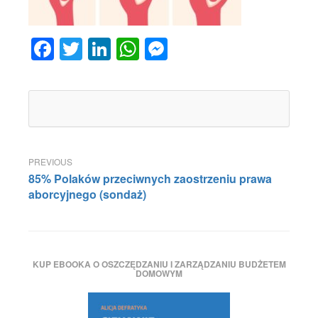
Facebook
Twitter
LinkedIn
WhatsApp
Messenger
Nawigacja
85% Polaków przeciwnych zaostrzeniu prawa
wpisu
aborcyjnego (sondaż)
KUP EBOOKA O OSZCZĘDZANIU I ZARZĄDZANIU BUDŻETEM
DOMOWYM